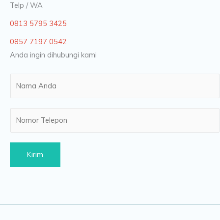
Telp / WA
0813 5795 3425
0857 7197 0542
Anda ingin dihubungi kami
N
a
m
N
e
u
*
m
b
Kirim
e
r
s