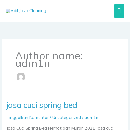
Lewati
Men
ke
konten
Uta
Author name:
adm1n
jasa cuci spring bed
jasa
cuci
Tinggalkan Komentar
/
Uncategorized
/
adm1n
spring
bed
Jasa Cuci Spring Bed Hemat dan Murah 2021 Jasa cuci