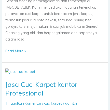
General cleaning berpengalaman dan terpercaya di
JABODETABEK. Kami menyediakan layanan terlengkap
perawatan cuci karpet untuk bermacam jenis karpet,
termasuk jasa cuci sofa bekasi, sofa bed, spring bed,
gordyn, kursi meja makan, & cuci jok mobil. kami General
Cleaning yang ahli dan berpengalaman dan terpercaya
dalam Jasa
Read More »
Jasa
Cuci
Jasa Cuci Karpet kantor
Karpet
kantor
Professional
Professional
Tinggalkan Komentar
/
cuci karpet
/
adm1n